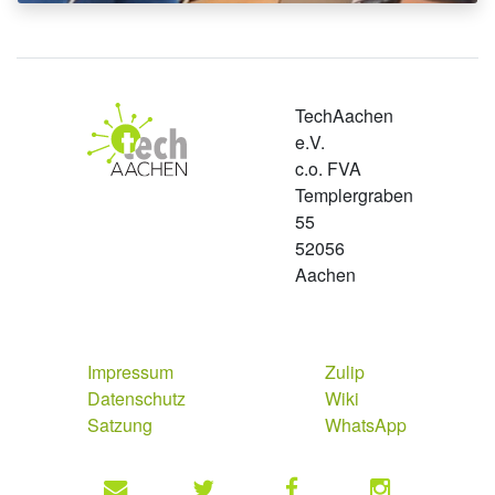
TechAachen
e.V.
c.o. FVA
Templergraben
55
52056
Aachen
Impressum
Zulip
Datenschutz
Wiki
Satzung
WhatsApp