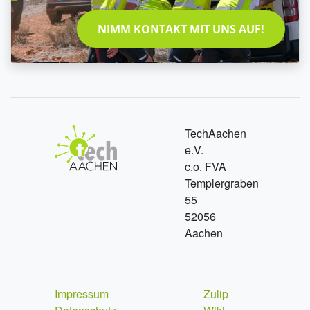
NIMM KONTAKT MIT UNS AUF!
TechAachen
e.V.
c.o. FVA
Templergraben
55
52056
Aachen
Impressum
Zulip